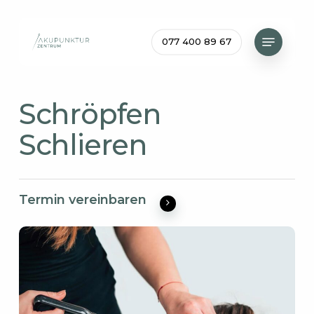
Skip
to
Menu
077 400 89 67
main
content
Schröpfen
Schlieren
Termin vereinbaren