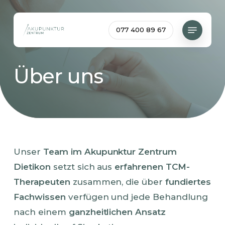
Skip
to
Menu
077 400 89 67
main
content
Über uns
Unser
Team im Akupunktur Zentrum
Dietikon
setzt sich aus
erfahrenen TCM-
Therapeuten
zusammen, die über
fundiertes
Fachwissen
verfügen und jede Behandlung
nach einem
ganzheitlichen Ansatz