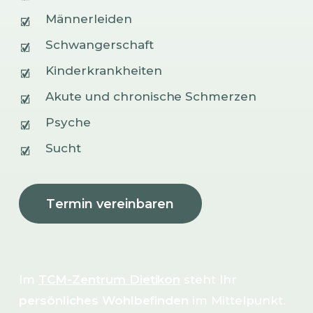
Männerleiden
Schwangerschaft
Kinderkrankheiten
Akute und chronische Schmerzen
Psyche
Sucht
T
e
r
m
i
n
v
e
r
e
i
n
b
a
r
e
n
Im
TCM-Zentrum Dietikon
steht Ihr
persönliches Wohlbefinden
im Mittelpunkt.